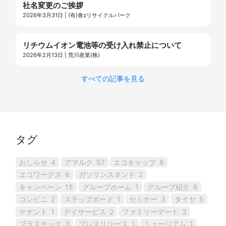
社名変更のご挨拶
2026年3月31日 | (有)會zリサイクルパーク
リチウムイオン電池等の受け入れ禁止について
2026年2月13日 | 荒川産業(株)
すべての記事を見る
タグ
おしらせ
4
アマルク
57
エコキャップ
8
エコワークス
6
ガソリンスタンド
2
キャンペーン
15
グループホーム
1
グループ紹介
8
コンビニ
2
ステップボード
1
セミナー
3
タイヤ
5
テナント
1
デイサービス
2
ファミリーマート
3
プラスチック
3
プレスリリース
1
ミュージアム
1