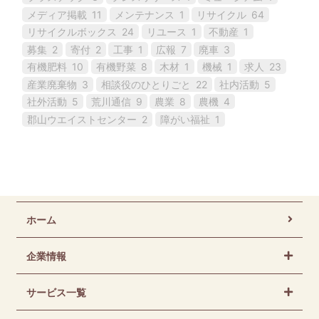
メディア掲載
11
メンテナンス
1
リサイクル
64
リサイクルボックス
24
リユース
1
不動産
1
募集
2
寄付
2
工事
1
広報
7
廃車
3
有機肥料
10
有機野菜
8
木材
1
機械
1
求人
23
産業廃棄物
3
相談役のひとりごと
22
社内活動
5
社外活動
5
荒川通信
9
農業
8
農機
4
郡山ウエイストセンター
2
障がい福祉
1
ホーム
企業情報
サービス一覧