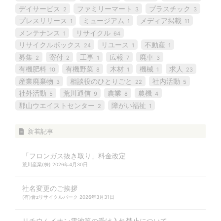
デイサービス
ファミリーマート
プラスチック
2
3
3
プレスリリース
ミュージアム
メディア掲載
1
1
11
メンテナンス
リサイクル
1
64
リサイクルボックス
リユース
不動産
24
1
1
募集
寄付
工事
広報
廃車
2
2
1
7
3
有機肥料
有機野菜
木材
機械
求人
10
8
1
1
23
産業廃棄物
相談役のひとりごと
社内活動
3
22
5
社外活動
荒川通信
農業
農機
5
9
8
4
郡山ウエイストセンター
障がい福祉
2
1
新着記事
「フロンガス抜き取り」料金改定
荒川産業(株)
2026年4月30日
社名変更のご挨拶
(有)會zリサイクルパーク
2026年3月31日
リチウムイオン電池等の受け入れ禁止について