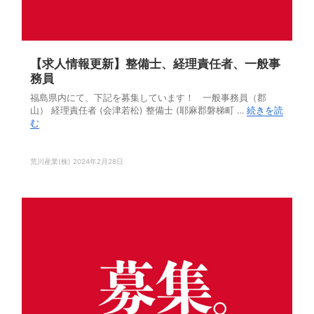
【求人情報更新】整備士、経理責任者、一般事
務員
福島県内にて、下記を募集しています！ 一般事務員（郡
山） 経理責任者 (会津若松) 整備士 (耶麻郡磐梯町 …
続きを読
む
荒川産業(株)
2024年2月28日