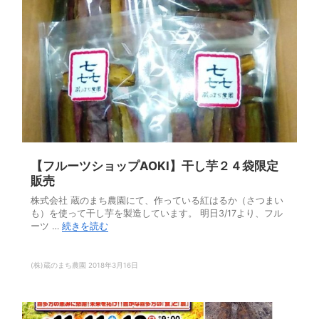
【フルーツショップAOKI】干し芋２４袋限定
販売
株式会社 蔵のまち農園にて、作っている紅はるか（さつまい
も）を使って干し芋を製造しています。 明日3/17より、フル
ーツ …
続きを読む
(株)蔵のまち農園
2018年3月16日