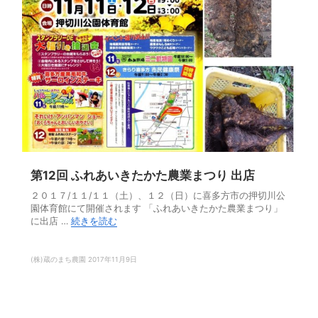
第12回 ふれあいきたかた農業まつり 出店
２０１７/１１/１１（土）、１２（日）に喜多方市の押切川公
園体育館にて開催されます 「ふれあいきたかた農業まつり」
に出店 …
続きを読む
(株)蔵のまち農園
2017年11月9日