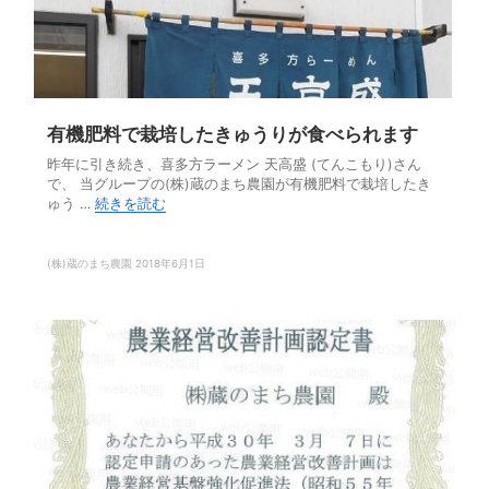
有機肥料で栽培したきゅうりが食べられます
昨年に引き続き、喜多方ラーメン 天高盛 (てんこもり)さん
で、 当グループの(株)蔵のまち農園が有機肥料で栽培したき
ゅう …
続きを読む
(株)蔵のまち農園
2018年6月1日