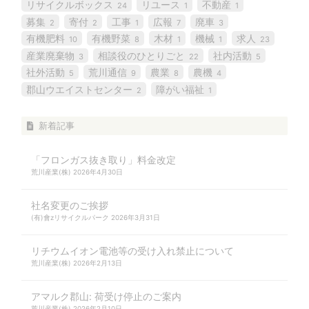
リサイクルボックス
リユース
不動産
24
1
1
募集
寄付
工事
広報
廃車
2
2
1
7
3
有機肥料
有機野菜
木材
機械
求人
10
8
1
1
23
産業廃棄物
相談役のひとりごと
社内活動
3
22
5
社外活動
荒川通信
農業
農機
5
9
8
4
郡山ウエイストセンター
障がい福祉
2
1
新着記事
「フロンガス抜き取り」料金改定
荒川産業(株)
2026年4月30日
社名変更のご挨拶
(有)會zリサイクルパーク
2026年3月31日
リチウムイオン電池等の受け入れ禁止について
荒川産業(株)
2026年2月13日
アマルク郡山: 荷受け停止のご案内
荒川産業(株)
2026年2月10日