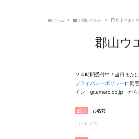
ホーム
お問い合わせ
郡山ウエイ
郡山ウ
２４時間受付中！当日また
プライバシーポリシー
に同
イン「gr.amarc.co.
必須
お名前