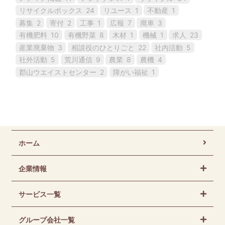
リサイクルボックス
24
リユース
1
不動産
1
募集
2
寄付
2
工事
1
広報
7
廃車
3
有機肥料
10
有機野菜
8
木材
1
機械
1
求人
23
産業廃棄物
3
相談役のひとりごと
22
社内活動
5
社外活動
5
荒川通信
9
農業
8
農機
4
郡山ウエイストセンター
2
障がい福祉
1
ホーム
企業情報
サービス一覧
グループ会社一覧