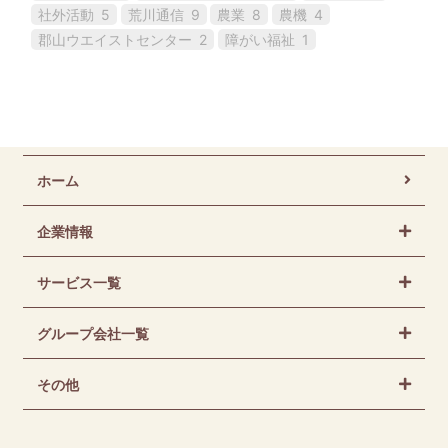
社外活動
5
荒川通信
9
農業
8
農機
4
郡山ウエイストセンター
2
障がい福祉
1
ホーム
企業情報
サービス一覧
グループ会社一覧
その他