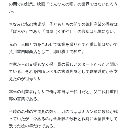
の間での創業。映画『てんびんの唄』の世界ではないだろう
か。
ちなみに私の幼児期、子どもたちの間での荒川産業の呼称は
「ぼろや」であり「屑屋（くずや）」の言葉は記憶にない。
兄の十三郎と力を合わせて家業を盛りたてた重四郎はやがて
荒川重四郎商店として、緑町横丁で独立。
本家からの支援もなく裸一貫の厳しいスタートだったと聞い
ている。それを内職レベルの古道具屋として創業以前から支
えたのが祖母リサ。
本当の創業者はりサで俺は本当は三代目だと、父二代目重四
郎の言葉である。
当時の名残の古道具の数々、刀のつばはミカン箱に数箱が残
っていたが、今あるのは金象眼の数枚と戦時に金物供出して
残った槍の竿だけである。