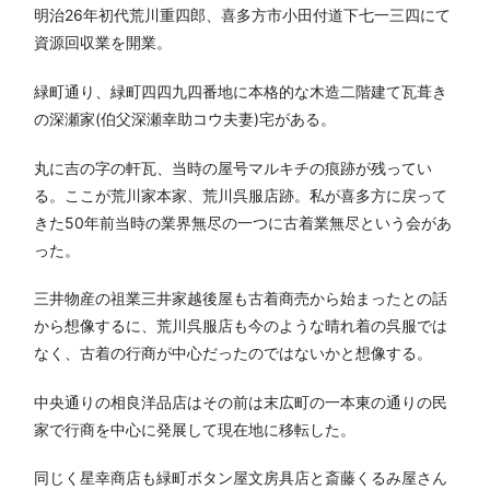
明治26年初代荒川重四郎、喜多方市小田付道下七一三四にて
資源回収業を開業。
緑町通り、緑町四四九四番地に本格的な木造二階建て瓦葺き
の深瀬家(伯父深瀬幸助コウ夫妻)宅がある。
丸に吉の字の軒瓦、当時の屋号マルキチの痕跡が残ってい
る。ここが荒川家本家、荒川呉服店跡。私が喜多方に戻って
きた50年前当時の業界無尽の一つに古着業無尽という会があ
った。
三井物産の祖業三井家越後屋も古着商売から始まったとの話
から想像するに、荒川呉服店も今のような晴れ着の呉服では
なく、古着の行商が中心だったのではないかと想像する。
中央通りの相良洋品店はその前は末広町の一本東の通りの民
家で行商を中心に発展して現在地に移転した。
同じく星幸商店も緑町ボタン屋文房具店と斎藤くるみ屋さん