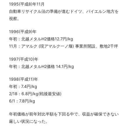
1995(平成8)年11月
自動車リサイクル法の準備が進むドイツ、バイエルン地方を
視察。
1996(平成9)年
年初：北越メタルH2価格12.7円/kg
11月：アマルク (現アマルク一ノ堰) 事業所開設、敷地2千坪
1997(平成10)年
年初：北越メタルH2価格 14.1円/kg
1998(平成11)年
年初：7.4円/kg
2/18：6.8円/kg(戦後最安値)
6/1：7.8円/kg
年初価格が前年対比半額を下回る中で、収益が確保できない
厳しい状況になった。