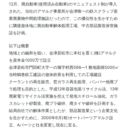
12月、廃自動車(使用済み自動車)のマニュフェスト制が導入
された。当社のアマルク事業所が会津唯一の鉄スクラップ産
業廃棄物中間処理施設だったので、この優位性を生かすため
に隣接遊休地に廃自動車解体処理工場、中古部品製造保管施
設を計画。
以下は概要
地域との融和を狙い、会津若松市に本社を置く(株)アマルク
を資本金1000万で設立
会津若松市門田町大字一の堰字村西566―1 敷地面積5000㎡
当時鶴巻鉄工建設の遊休鉄骨を利用しての工場建設
クーラントの再生販売、窓ガラス再生処理、バンパー他廃プ
ラ処理も目的とした。平成12年容器包装リサイクル法、13年
廃家電リサイクル法実施を控えて発泡スチロール油化、ガラ
スカレット砂製造、廃プラ破砕、廃タイヤ破砕を計画する。
結局自社での解体作業としたが、部品製造業という企業文化
を生かすために、2000年6月(有)オートパーツアマルク設
立、Aパーツと社名変更し現在に至る。