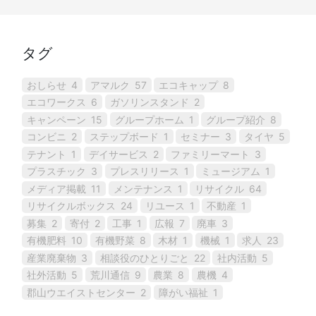
タグ
おしらせ
4
アマルク
57
エコキャップ
8
エコワークス
6
ガソリンスタンド
2
キャンペーン
15
グループホーム
1
グループ紹介
8
コンビニ
2
ステップボード
1
セミナー
3
タイヤ
5
テナント
1
デイサービス
2
ファミリーマート
3
プラスチック
3
プレスリリース
1
ミュージアム
1
メディア掲載
11
メンテナンス
1
リサイクル
64
リサイクルボックス
24
リユース
1
不動産
1
募集
2
寄付
2
工事
1
広報
7
廃車
3
有機肥料
10
有機野菜
8
木材
1
機械
1
求人
23
産業廃棄物
3
相談役のひとりごと
22
社内活動
5
社外活動
5
荒川通信
9
農業
8
農機
4
郡山ウエイストセンター
2
障がい福祉
1