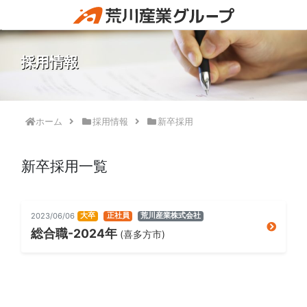
採用情報
ホーム
採用情報
新卒採用
新卒採用一覧
2023/06/06
大卒
正社員
荒川産業株式会社
総合職-2024年
(喜多方市)