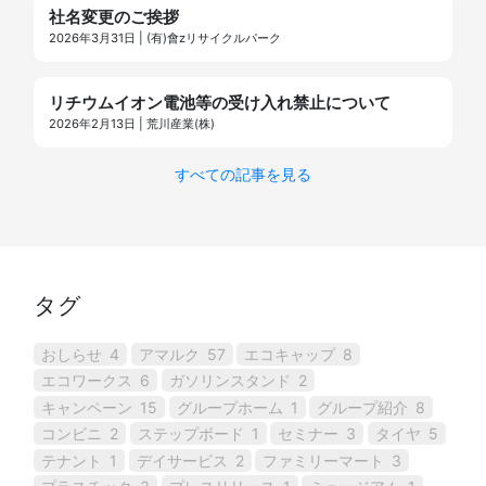
社名変更のご挨拶
2026年3月31日 | (有)會zリサイクルパーク
リチウムイオン電池等の受け入れ禁止について
2026年2月13日 | 荒川産業(株)
すべての記事を見る
タグ
おしらせ
4
アマルク
57
エコキャップ
8
エコワークス
6
ガソリンスタンド
2
キャンペーン
15
グループホーム
1
グループ紹介
8
コンビニ
2
ステップボード
1
セミナー
3
タイヤ
5
テナント
1
デイサービス
2
ファミリーマート
3