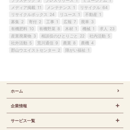
プラスチック
3
プレスリリース
1
ミュージアム
1
メディア掲載
11
メンテナンス
1
リサイクル
64
リサイクルボックス
24
リユース
1
不動産
1
募集
2
寄付
2
工事
1
広報
7
廃車
3
有機肥料
10
有機野菜
8
木材
1
機械
1
求人
23
産業廃棄物
3
相談役のひとりごと
22
社内活動
5
社外活動
5
荒川通信
9
農業
8
農機
4
郡山ウエイストセンター
2
障がい福祉
1
ホーム
企業情報
サービス一覧