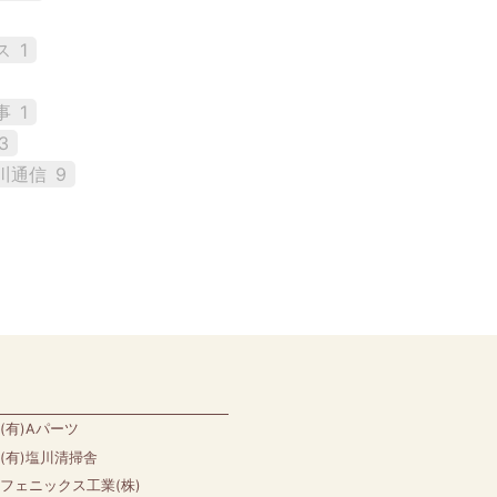
ス
1
事
1
3
川通信
9
(有)Aパーツ
(有)塩川清掃舎
フェニックス工業(株)