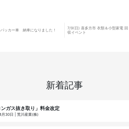
7/9(日) 喜多方市 衣類＆小型家電 回
パッカー車 納車になりました！
収イベント
新着記事
ロンガス抜き取り」料金改定
4月30日 | 荒川産業(株)