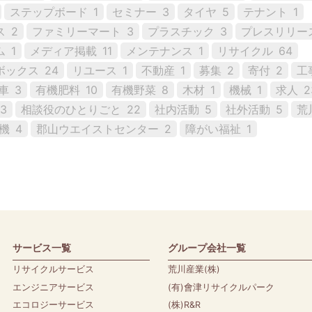
ステップボード
1
セミナー
3
タイヤ
5
テナント
1
ス
2
ファミリーマート
3
プラスチック
3
プレスリリー
ム
1
メディア掲載
11
メンテナンス
1
リサイクル
64
ボックス
24
リユース
1
不動産
1
募集
2
寄付
2
工
車
3
有機肥料
10
有機野菜
8
木材
1
機械
1
求人
2
3
相談役のひとりごと
22
社内活動
5
社外活動
5
荒
機
4
郡山ウエイストセンター
2
障がい福祉
1
サービス一覧
グループ会社一覧
リサイクルサービス
荒川産業(株)
エンジニアサービス
(有)會津リサイクルパーク
エコロジーサービス
(株)R&R