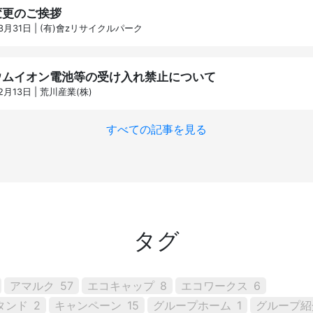
変更のご挨拶
年3月31日 | (有)會zリサイクルパーク
ウムイオン電池等の受け入れ禁止について
2月13日 | 荒川産業(株)
すべての記事を見る
タグ
アマルク
57
エコキャップ
8
エコワークス
6
タンド
2
キャンペーン
15
グループホーム
1
グループ紹