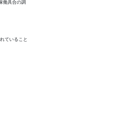
稼働具合の調
。
れていること