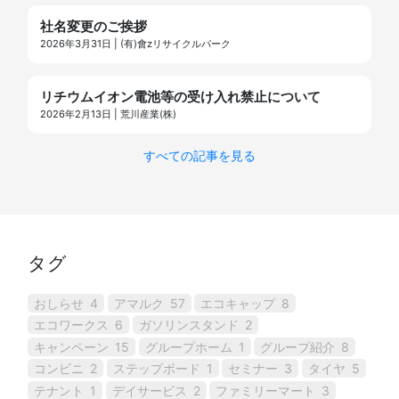
社名変更のご挨拶
2026年3月31日 | (有)會zリサイクルパーク
リチウムイオン電池等の受け入れ禁止について
2026年2月13日 | 荒川産業(株)
すべての記事を見る
タグ
おしらせ
4
アマルク
57
エコキャップ
8
エコワークス
6
ガソリンスタンド
2
キャンペーン
15
グループホーム
1
グループ紹介
8
コンビニ
2
ステップボード
1
セミナー
3
タイヤ
5
テナント
1
デイサービス
2
ファミリーマート
3