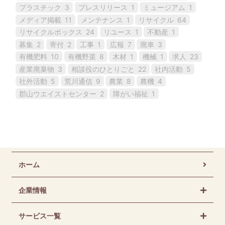
プラスチック
3
プレスリリース
1
ミュージアム
1
メディア掲載
11
メンテナンス
1
リサイクル
64
リサイクルボックス
24
リユース
1
不動産
1
募集
2
寄付
2
工事
1
広報
7
廃車
3
有機肥料
10
有機野菜
8
木材
1
機械
1
求人
23
産業廃棄物
3
相談役のひとりごと
22
社内活動
5
社外活動
5
荒川通信
9
農業
8
農機
4
郡山ウエイストセンター
2
障がい福祉
1
ホーム
企業情報
サービス一覧