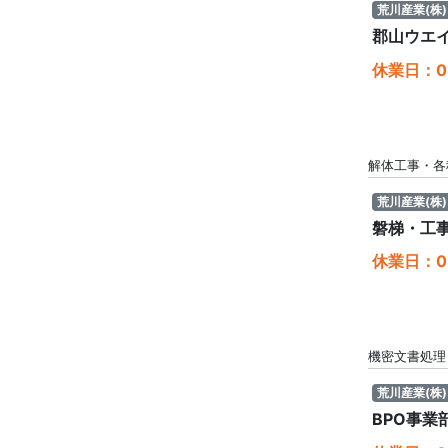
荒川産業(株)
郡山ウエ
休業日：08
解体工事・各
荒川産業(株)
磐梯・工
休業日：08
機密文書処理
荒川産業(株)
BPO事業