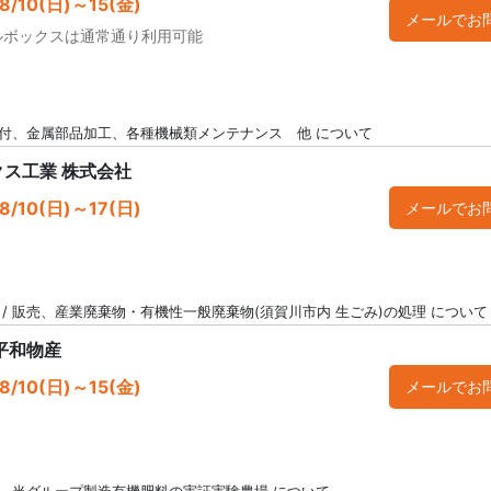
/10(日)～15(金)
メールでお
ルボックスは通常通り利用可能
付、金属部品加工、各種機械類メンテナンス 他 について
ス工業 株式会社
/10(日)～17(日)
メールでお
 / 販売、産業廃棄物・有機性一般廃棄物(須賀川市内 生ごみ)の処理 について
平和物産
/10(日)～15(金)
メールでお