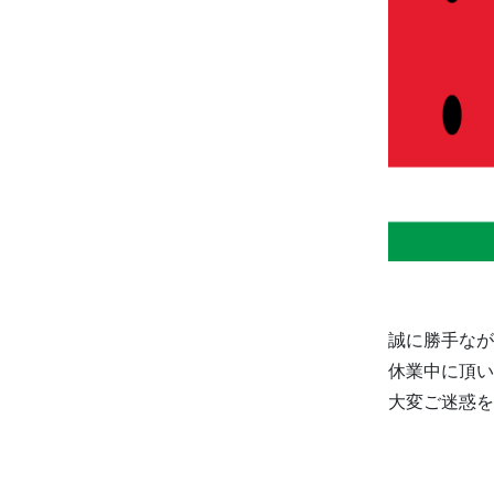
誠に勝手なが
休業中に頂い
大変ご迷惑を