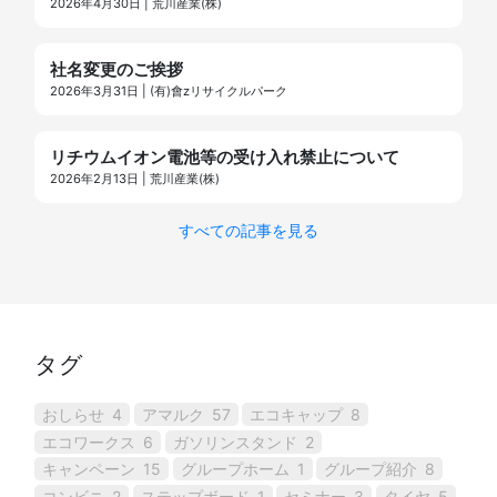
2026年4月30日 | 荒川産業(株)
社名変更のご挨拶
2026年3月31日 | (有)會zリサイクルパーク
リチウムイオン電池等の受け入れ禁止について
2026年2月13日 | 荒川産業(株)
すべての記事を見る
タグ
おしらせ
4
アマルク
57
エコキャップ
8
エコワークス
6
ガソリンスタンド
2
キャンペーン
15
グループホーム
1
グループ紹介
8
コンビニ
2
ステップボード
1
セミナー
3
タイヤ
5