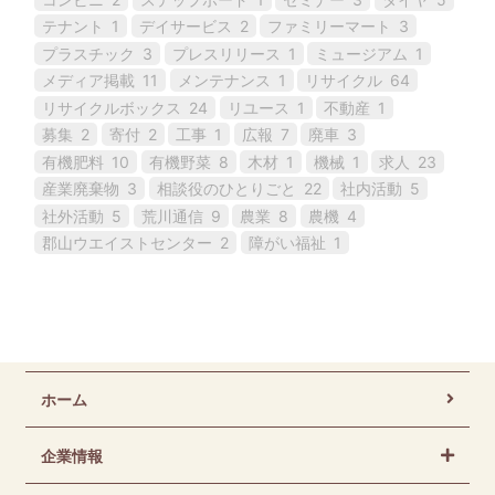
テナント
1
デイサービス
2
ファミリーマート
3
プラスチック
3
プレスリリース
1
ミュージアム
1
メディア掲載
11
メンテナンス
1
リサイクル
64
リサイクルボックス
24
リユース
1
不動産
1
募集
2
寄付
2
工事
1
広報
7
廃車
3
有機肥料
10
有機野菜
8
木材
1
機械
1
求人
23
産業廃棄物
3
相談役のひとりごと
22
社内活動
5
社外活動
5
荒川通信
9
農業
8
農機
4
郡山ウエイストセンター
2
障がい福祉
1
ホーム
企業情報