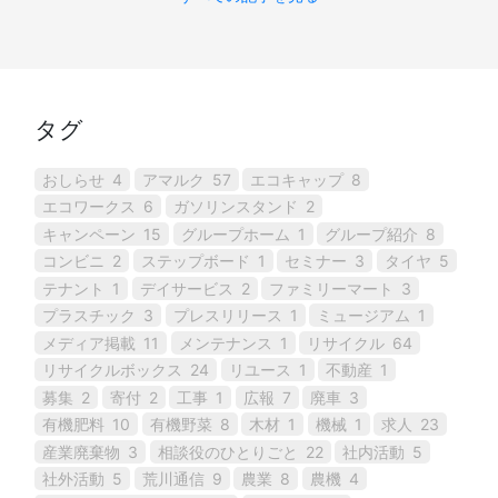
タグ
おしらせ
4
アマルク
57
エコキャップ
8
エコワークス
6
ガソリンスタンド
2
キャンペーン
15
グループホーム
1
グループ紹介
8
コンビニ
2
ステップボード
1
セミナー
3
タイヤ
5
テナント
1
デイサービス
2
ファミリーマート
3
プラスチック
3
プレスリリース
1
ミュージアム
1
メディア掲載
11
メンテナンス
1
リサイクル
64
リサイクルボックス
24
リユース
1
不動産
1
募集
2
寄付
2
工事
1
広報
7
廃車
3
有機肥料
10
有機野菜
8
木材
1
機械
1
求人
23
産業廃棄物
3
相談役のひとりごと
22
社内活動
5
社外活動
5
荒川通信
9
農業
8
農機
4