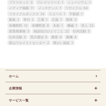
プラスチック
3
プレスリリース
1
ミュージアム
1
メディア掲載
11
メンテナンス
1
リサイクル
64
リサイクルボックス
24
リユース
1
不動産
1
募集
2
寄付
2
工事
1
広報
7
廃車
3
有機肥料
10
有機野菜
8
木材
1
機械
1
求人
23
産業廃棄物
3
相談役のひとりごと
22
社内活動
5
社外活動
5
荒川通信
9
農業
8
農機
4
郡山ウエイストセンター
2
障がい福祉
1
ホーム
企業情報
サービス一覧