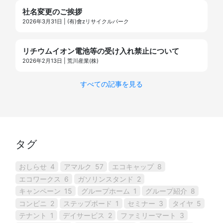
社名変更のご挨拶
2026年3月31日 | (有)會zリサイクルパーク
リチウムイオン電池等の受け入れ禁止について
2026年2月13日 | 荒川産業(株)
すべての記事を見る
タグ
おしらせ
4
アマルク
57
エコキャップ
8
エコワークス
6
ガソリンスタンド
2
キャンペーン
15
グループホーム
1
グループ紹介
8
コンビニ
2
ステップボード
1
セミナー
3
タイヤ
5
テナント
1
デイサービス
2
ファミリーマート
3