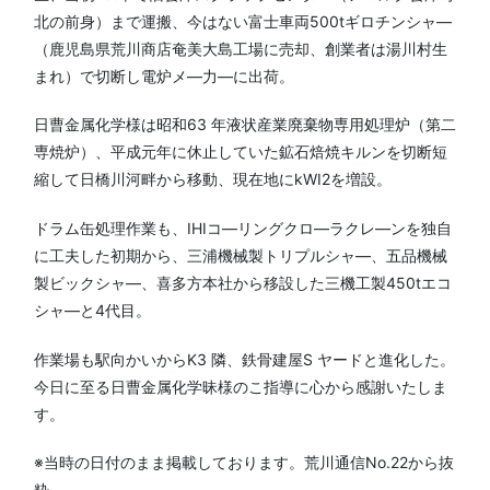
北の前身）まで運搬、今はない富士車両500tギロチンシャ—
（鹿児島県荒川商店奄美大島工場に売却、創業者は湯川村生
まれ）で切断し電炉メ—力—に出荷。
日曹金属化学様は昭和63 年液状産業廃棄物専用処理炉（第二
専焼炉）、平成元年に休止していた鉱石焙焼キルンを切断短
縮して日橋川河畔から移動、現在地にkWI2を増設。
ドラム缶処理作業も、IHIコ—リングクロ—ラクレ—ンを独自
に工夫した初期から、三浦機械製トリプルシャ—、五品機械
製ビックシャ—、喜多方本社から移設した三機工製450tエコ
シャ—と4代目。
作業場も駅向かいからK3 隣、鉄骨建屋S ヤードと進化した。
今日に至る日曹金属化学昧様のこ指導に心から感謝いたしま
す。
※当時の日付のまま掲載しております。荒川通信No.22から抜
粋