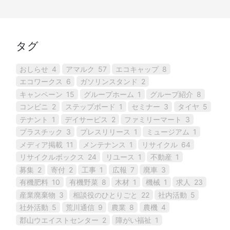
タグ
おしらせ
4
アマルク
57
エコキャップ
8
エコワークス
6
ガソリンスタンド
2
キャンペーン
15
グループホーム
1
グループ紹介
8
コンビニ
2
ステップボード
1
セミナー
3
タイヤ
5
テナント
1
デイサービス
2
ファミリーマート
3
プラスチック
3
プレスリリース
1
ミュージアム
1
メディア掲載
11
メンテナンス
1
リサイクル
64
リサイクルボックス
24
リユース
1
不動産
1
募集
2
寄付
2
工事
1
広報
7
廃車
3
有機肥料
10
有機野菜
8
木材
1
機械
1
求人
23
産業廃棄物
3
相談役のひとりごと
22
社内活動
5
社外活動
5
荒川通信
9
農業
8
農機
4
郡山ウエイストセンター
2
障がい福祉
1