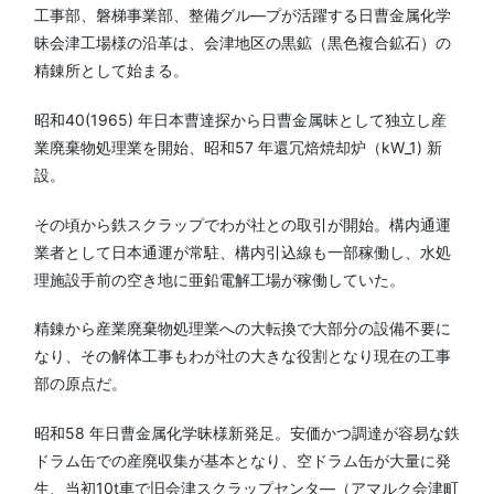
工事部、磐梯事業部、整備グル—プが活躍する日曹金属化学
昧会津工場様の沿革は、会津地区の黒鉱（黒色複合鉱石）の
精錬所として始まる。
昭和40(1965) 年日本曹達探から日曹金属昧として独立し産
業廃棄物処理業を開始、昭和57 年還冗焙焼却炉（kW_1) 新
設。
その頃から鉄スクラップでわが社との取引が開始。構内通運
業者として日本通運が常駐、構内引込線も一部稼働し、水処
理施設手前の空き地に亜鉛電解工場が稼働していた。
精錬から産業廃棄物処理業への大転換で大部分の設備不要に
なり、その解体工事もわが社の大きな役割となり現在の工事
部の原点だ。
昭和58 年日曹金属化学昧様新発足。安価かつ調達が容易な鉄
ドラム缶での産廃収集が基本となり、空ドラム缶が大量に発
生、当初10t車で旧会津スクラップセンタ—（アマルク会津町