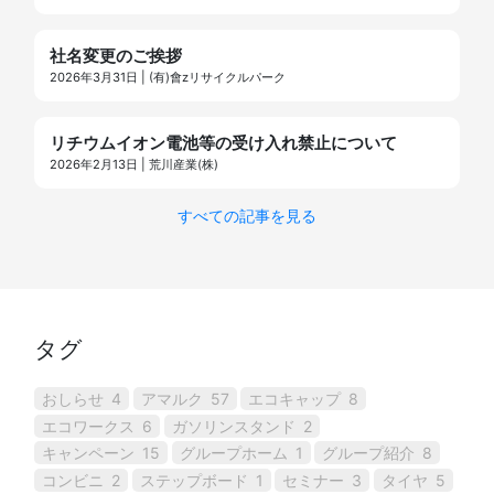
社名変更のご挨拶
2026年3月31日 | (有)會zリサイクルパーク
リチウムイオン電池等の受け入れ禁止について
2026年2月13日 | 荒川産業(株)
すべての記事を見る
タグ
おしらせ
4
アマルク
57
エコキャップ
8
エコワークス
6
ガソリンスタンド
2
キャンペーン
15
グループホーム
1
グループ紹介
8
コンビニ
2
ステップボード
1
セミナー
3
タイヤ
5