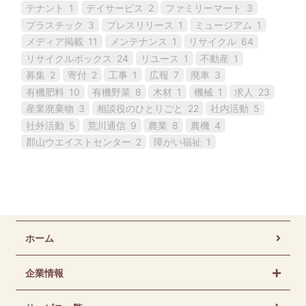
テナント
1
デイサービス
2
ファミリーマート
3
プラスチック
3
プレスリリース
1
ミュージアム
1
メディア掲載
11
メンテナンス
1
リサイクル
64
リサイクルボックス
24
リユース
1
不動産
1
募集
2
寄付
2
工事
1
広報
7
廃車
3
有機肥料
10
有機野菜
8
木材
1
機械
1
求人
23
産業廃棄物
3
相談役のひとりごと
22
社内活動
5
社外活動
5
荒川通信
9
農業
8
農機
4
郡山ウエイストセンター
2
障がい福祉
1
ホーム
企業情報