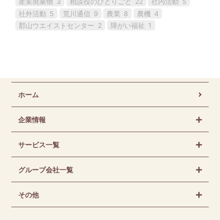
産業廃棄物
3
相談役のひとりごと
22
社内活動
5
社外活動
5
荒川通信
9
農業
8
農機
4
郡山ウエイストセンター
2
障がい福祉
1
ホーム
企業情報
サービス一覧
グループ会社一覧
その他